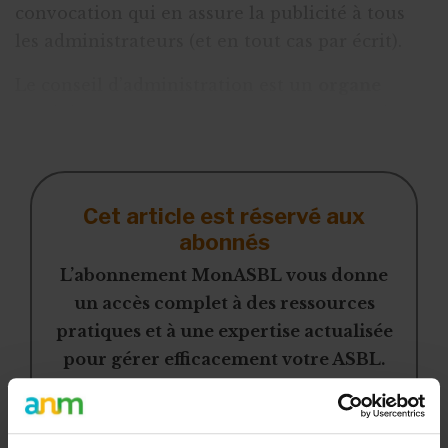
convocation qui en assure la publicité à tous
les administrateurs (et en tout cas par écrit).
Le conseil d’administration est un
organe
collégial
, ce qui implique que toute prise de
décisions doit être précédée
Cet article est réservé aux
abonnés
L’abonnement MonASBL vous donne
un accès complet à des ressources
pratiques et à une expertise actualisée
pour gérer efficacement votre ASBL.
Avec votre abonnement, vous
bénéficiez de :