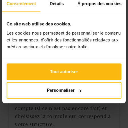
Consentement
Détails
À propos des cookies
l’accès libre à l’ensemble des
contenus du site
des articles, dossiers et conseils
Ce site web utilise des cookies.
pratiques régulièrement mis à jour
Les cookies nous permettent de personnaliser le contenu
la veille sur les lois, règles et
et les annonces, d'offrir des fonctionnalités relatives aux
médias sociaux et d'analyser notre trafic.
jurisprudence
une boîte à outils avec des
modèles et ressources
téléchargeables
Tout autoriser
une newsletter hebdomadaire
adaptée à vos besoins
Personnaliser
Pour continuer la lecture, créez votre
compte (si ce n’est pas encore fait) et
choisissez la formule qui correspond à
votre structure.