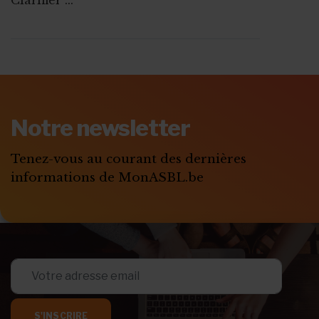
ABONNEZ-VOUS A
MONASBL.BE
Notre newsletter
S'ABONNER
Tenez-vous au courant des dernières
informations de MonASBL.be
S'INSCRIRE