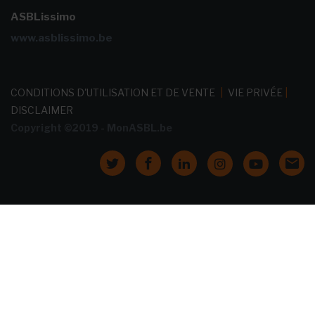
ASBLissimo
www.asblissimo.be
CONDITIONS D'UTILISATION ET DE VENTE
|
VIE PRIVÉE
|
DISCLAIMER
Copyright ©2019 - MonASBL.be