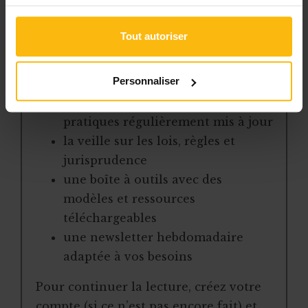
Avec votre abonnement, vous
bénéficiez de :
Tout autoriser
l’accès libre à l’ensemble des
Personnaliser
contenus du site
des articles, dossiers et conseils
pratiques régulièrement mis à jour
la veille sur les lois, règles et
jurisprudence
une boîte à outils avec des
modèles et ressources
téléchargeables
une newsletter hebdomadaire
adaptée à vos besoins
Pour continuer la lecture, créez votre
compte (si ce n’est pas encore fait) et