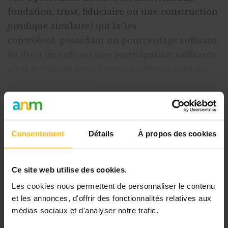
fondation, trust, fiduciaire ou une construction
juridique similaire) qui la/les
contrôlent, possédant un pourcentage suffisant
de droit de vote ou une participation suffisante
dans le capital pour être considérées comme
bénéficiaires effectifs.
Vous les retrouverez dans
le document FA
Consentement
Détails
À propos des cookies
Cet article est réservé aux
abonnés
Ce site web utilise des cookies.
L’abonnement MonASBL vous donne
Les cookies nous permettent de personnaliser le contenu
un accès complet à des ressources
et les annonces, d'offrir des fonctionnalités relatives aux
pratiques et à une expertise actualisée
médias sociaux et d'analyser notre trafic.
pour gérer efficacement votre ASBL.