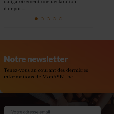
obligatoirement une déclaration
l’emploi sont mises ...
ressources, vous faire connaî...
d’impôt ...
1
2
3
4
5
ABONNEZ-VOUS A
MONASBL.BE
Notre newsletter
S'ABONNER
Tenez-vous au courant des dernières
informations de MonASBL.be