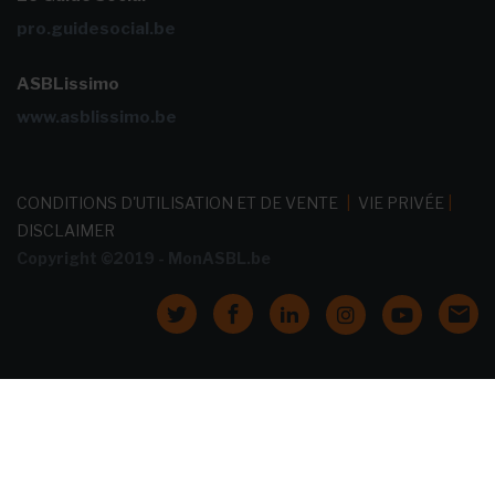
pro.guidesocial.be
ASBLissimo
www.asblissimo.be
CONDITIONS D'UTILISATION ET DE VENTE
|
VIE PRIVÉE
|
DISCLAIMER
Copyright ©2019 - MonASBL.be