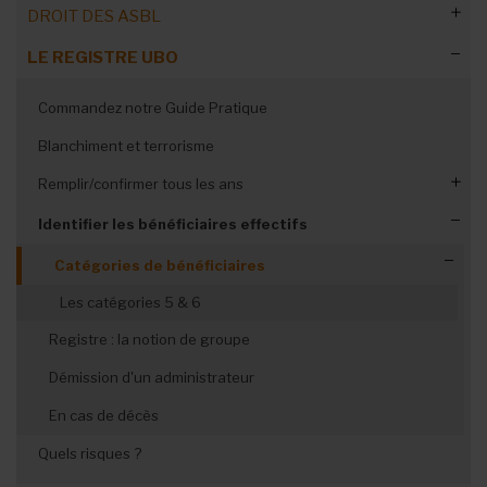
DROIT DES ASBL
LE REGISTRE UBO
5 réflexes juridiques indispensables
Définition de l'ASBL
Transformation en société coopérative
Commandez notre Guide Pratique
Activités commerciales
Blanchiment et terrorisme
Responsabilités des administrateurs
Remplir/confirmer tous les ans
Les règles fiscales
Documents probants
Identifier les bénéficiaires effectifs
Historique et archives
Simplification des démarches
Catégories de bénéficiaires
CSA : le bilan deux ans après
Sanctions pour l’ASBL
Les catégories 5 & 6
Gare aux erreurs à la BCE
Comprendre les enjeux de la réforme
Se connecter sans e-ID
Registre : la notion de groupe
Une réforme inquiétante ?
Limiter l'accès aux données
Démission d'un administrateur
Les arguments du ministre
En cas de décès
Réforme ou révolution ?
Quels risques ?
Les thèmes oubliés de la réforme