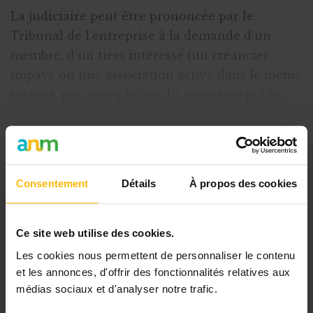
La judiciaire peut être prononcée par le
Tribunal de l’entreprise à la demande d’un
membre, d’un tiers intéressé (un créancier
impayé ou une association active dans le même
secteur, par exemple) ou du ministère public.
Deux causes de dissolution judiciaire sont
modifiées. Elles sont appl
Consentement
Détails
À propos des cookies
Cet article est réservé aux
abonnés
Ce site web utilise des cookies.
L’abonnement MonASBL vous donne
Les cookies nous permettent de personnaliser le contenu
un accès complet à des ressources
et les annonces, d'offrir des fonctionnalités relatives aux
pratiques et à une expertise actualisée
médias sociaux et d'analyser notre trafic.
pour gérer efficacement votre ASBL.