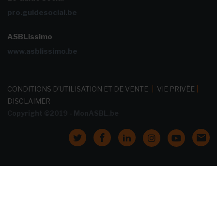
pro.guidesocial.be
ASBLissimo
www.asblissimo.be
CONDITIONS D'UTILISATION ET DE VENTE
|
VIE PRIVÉE
|
DISCLAIMER
Copyright ©2019 - MonASBL.be