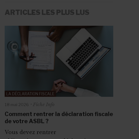
ARTICLES LES PLUS LUS
LA RÉMUNÉRATION
LES AIDES À L'EMPLOI
Fiche Info
Fiche Info
20 mai 2026
11 juin 2026
Rémunération en ASBL : règles,
Plan Formation Insertion : former un
barèmes et points d’attention pour les
travailleur avant de l’engager dans
ORGANISER UN ÉVÉNEMENT
LA DÉCLARATION FISCALE
LES AIDES À L'EMPLOI
employeurs
votre l’ASBL
Fiche Info
18 mai 2026
Fiche Info
18 mai 2026
Fiche Info
1 juin 2026
La rémunération représente une très
Le Plan Formation Insertion (PFI) est
10 étapes incontournables pour
Comment rentrer la déclaration fiscale
Les aides à l’emploi pour les ASBL en
grande ...
une convention tripartite signé...
organiser votre événement
de votre ASBL ?
Région wallonne
d’association
Vous devez rentrer
La plupart des mesures d’aides à
Que ce soit pour augmenter vos