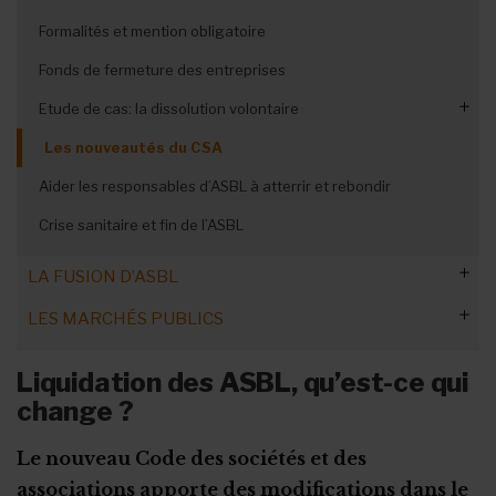
Sous-traitant, destinataire, tiers
Dispositif d’aide financière à Bruxelles
Garder les abonnés
Récolter des données à l’oral
Collectes de dons
Enfance : casier judiciaire
Formalités et mention obligatoire
Droits des titulaires
Droit d’auteur : Bizili by Reprobel
Fonds de fermeture des entreprises
Analyse d'impact (AIPD)
Connaissances de gestion de base
Etude de cas: la dissolution volontaire
Organisations de jeunesse : obligations
Les nouveautés du CSA
Conformité de la procédure
Certificat PEB et ASBL
Aider les responsables d’ASBL à atterrir et rebondir
Aspects financiers
PEB : les obligations des ASBL
Crise sanitaire et fin de l’ASBL
L'après-dissolution
Les primes Energie
LA FUSION D’ASBL
LES MARCHÉS PUBLICS
Les étapes clés de la procédure
Avec qui mon ASBL peut-elle fusionner ?
Mon ASBL est-elle concernée ?
Liquidation des ASBL, qu’est-ce qui
change ?
Une notion de droit évolutive et plurielle
Définition, types et seuils
ASBL, des pouvoirs adjudicateurs
Fusion, scission et absorption : notions
Les étapes du marché public
Impact sur les subsides
Trois types de marchés
Le nouveau Code des sociétés et des
Modes de passation et délais
Marchés publics, une obligation ?
Les seuils des marchés publics
La procédure de sélection
associations apporte des modifications dans le