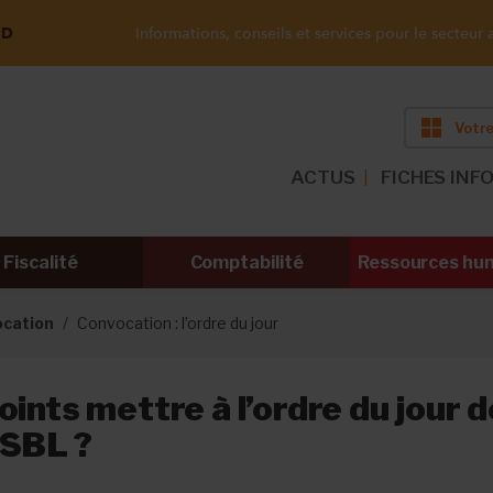
ND
Informations, conseils et services pour le secteur a
Votre
ACTUS
FICHES INF
Fiscalité
Comptabilité
Ressources hu
ocation
Convocation : l’ordre du jour
oints mettre à l’ordre du jour d
ASBL ?