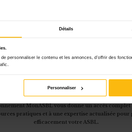
,
l’assemblée générale doit obligatoirement être c
is par an
en vue de l’approbation :
tes de l’exercice
écoulé
Détails
dget
de l’exercice à venir.
ies.
nts figurent naturellement à l’ordre du jour de cet
uelle.
e personnaliser le contenu et les annonces, d'offrir des fonctio
afic.
dministr
Personnaliser
Cet article est réservé aux abonnés
onnement MonASBL vous donne un accès complet 
urces pratiques et à une expertise actualisée pour
efficacement votre ASBL.