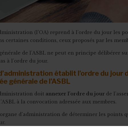
dministration (l'OA) reprend à l’ordre du jour les p
ns certaines conditions, ceux proposés par les memb
générale de l’ASBL ne peut en principe délibérer su
as à l’ordre du jour.
’administration établit l’ordre du jour 
ée générale de l’ASBL
dministration doit
annexer l’ordre du jour
de l’ass
l’ASBL à la convocation adressée aux membres.
l'organe d'administration de déterminer les points q
ur.