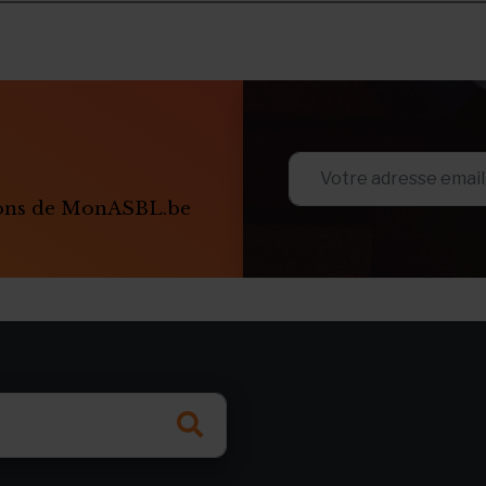
ions de MonASBL.be