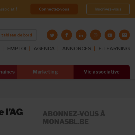
Connectez-vous
Inscrivez-vous
ssociatif
 tableau de bord
O
EMPLOI
AGENDA
ANNONCES
E-LEARNING
maines
Marketing
Vie associative
e l’AG
ABONNEZ-VOUS À
MONASBL.BE