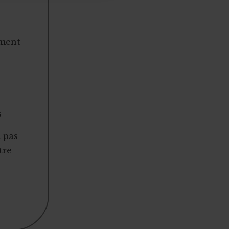
ement
s
t pas
tre