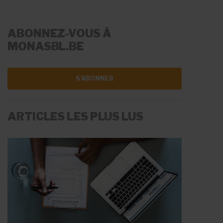
ABONNEZ-VOUS À
MONASBL.BE
S'ABONNER
ARTICLES LES PLUS LUS
LA RÉMUNÉRATION
LES AIDES À L'EMPLOI
Fiche Info
Fiche Info
20 mai 2026
11 juin 2026