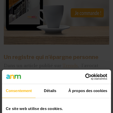
Un registre qui n’épargne personne
Dans un article publié sur
Trends
, l’avocat
spécialisé en droit fiscal, Denis-Emmanuel
Philippe, s’étonne de voir que tout le monde est
concerné. En effet, qu’il s’agisse d’une petite
Consentement
Détails
À propos des cookies
ASBL active dans le secteur de la jeunesse, ou
d’une grande multination
Ce site web utilise des cookies.