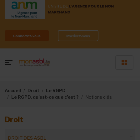
UN SITE DE
L'AGENCE POUR LE NON
MARCHAND
Connectez-vous
Inscrivez-vous
Accueil
Droit
Le RGPD
Le RGPD, qu’est-ce que c’est ?
Notions clés
Droit
DROIT DES ASBL