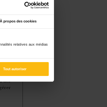
 règlement
À propos des cookies
il ?
nnalités relatives aux médias
Tout autoriser
à des
 gérer