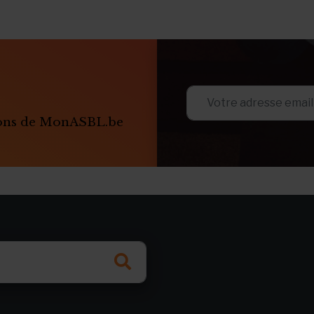
ions de MonASBL.be