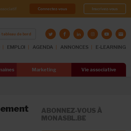
Connectez-vous
Inscrivez-vous
ssociatif
 tableau de bord
O
EMPLOI
AGENDA
ANNONCES
E-LEARNING
maines
Marketing
Vie associative
glement
ABONNEZ-VOUS À
MONASBL.BE