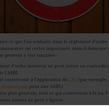
rire ce que l'on souhaite dans le règlement d'ordre 
manœuvre est certes importante, mais il demeure 
e peuvent y être inscrites :
ment d'ordre intérieur ne peut entrer en contradict
e l'ASBL
ut contrevenir à l'application du
CSA
(par exemple, 
 désintéressé
pour une ASBL)
re plus générale, tout ce qui contrevient à la loi, l
bonnes mœurs ne peut y figurer
ut pas impacter les droits des
membres