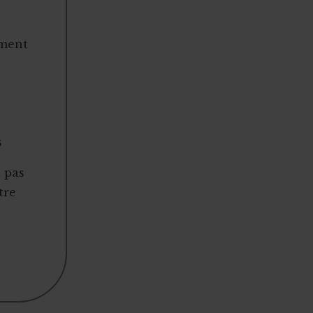
ement
s
t pas
tre