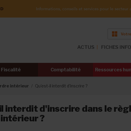
ND
Informations, conseils et services pour le secteur a
Votre
ACTUS
FICHES INF
Fiscalité
Comptabilité
Ressources hu
rdre intérieur
Qu'est-il interdit d'inscrire ?
il interdit d'inscrire dans le rè
 intérieur ?