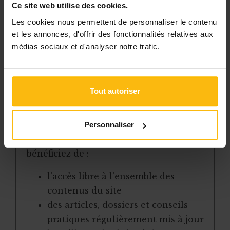
percevoir aucun
j
Ce site web utilise des cookies.
Les cookies nous permettent de personnaliser le contenu
et les annonces, d'offrir des fonctionnalités relatives aux
Cet article est réservé aux
médias sociaux et d'analyser notre trafic.
abonnés
L’abonnement MonASBL vous donne
un accès complet à des ressources
Tout autoriser
pratiques et à une expertise actualisée
pour gérer efficacement votre ASBL.
Personnaliser
Avec votre abonnement, vous
bénéficiez de :
l’accès libre à l’ensemble des
contenus du site
des articles, dossiers et conseils
pratiques régulièrement mis à jour