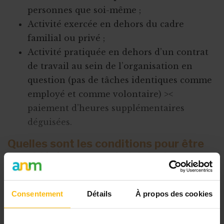
personnes que soi-même ;
Activité exercée en dehors du cadre
familial ou privé ;
Activité pratiquée en dehors d’un contrat
de travail au sein de l’organisation en
question (pas de tâches identiques comme
employé et comme volontaire) ><
paiement d’heures supplémentaires
déguisées.
Quelles sont les conditions pour être
considéré comme administrateur
volontaire ?
Pour être considéré comme volontaire,
Consentement
Détails
À propos des cookies
l’administrateur
ne peut pas être
rémunéré
pour sa fonction d’administrateur et ne