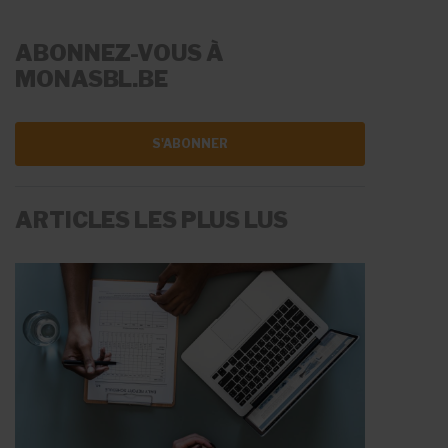
ABONNEZ-VOUS À
MONASBL.BE
S'ABONNER
ARTICLES LES PLUS LUS
LA RÉMUNÉRATION
LES AIDES À L'EMPLOI
Fiche Info
Fiche Info
20 mai 2026
11 juin 2026