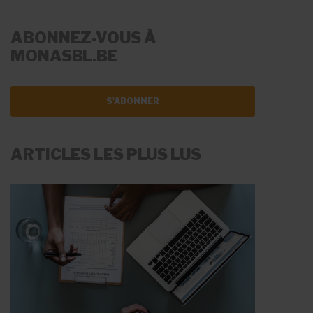
ABONNEZ-VOUS À
MONASBL.BE
S'ABONNER
ARTICLES LES PLUS LUS
LA RÉMUNÉRATION
LES AIDES À L'EMPLOI
Fiche Info
Fiche Info
20 mai 2026
11 juin 2026