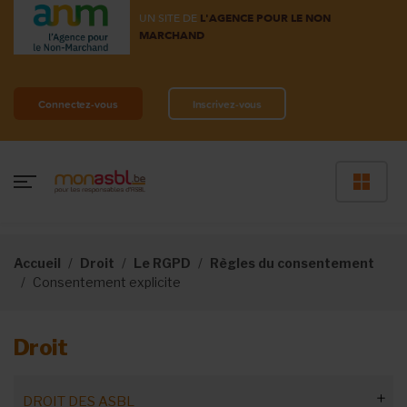
UN SITE DE
L'AGENCE POUR LE NON
MARCHAND
Connectez-vous
Inscrivez-vous
Accueil
Droit
Le RGPD
Règles du consentement
Consentement explicite
Droit
DROIT DES ASBL