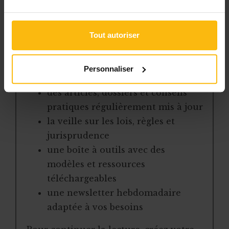
pour gérer efficacement votre ASBL.
Avec votre abonnement, vous
Tout autoriser
bénéficiez de :
l’accès libre à l’ensemble des
Personnaliser
contenus du site
des articles, dossiers et conseils
pratiques régulièrement mis à jour
la veille sur les lois, règles et
jurisprudence
une boîte à outils avec des
modèles et ressources
téléchargeables
une newsletter hebdomadaire
adaptée à vos besoins