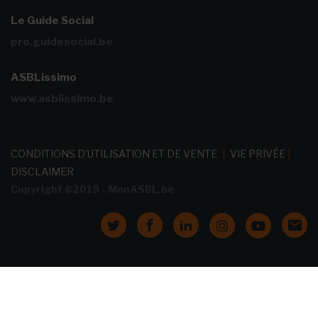
Le Guide Social
pro.guidesocial.be
ASBLissimo
www.asblissimo.be
CONDITIONS D'UTILISATION ET DE VENTE
|
VIE PRIVÉE
|
DISCLAIMER
Copyright ©2019 - MonASBL.be