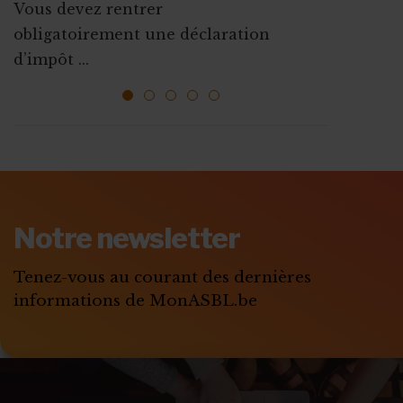
Vous devez rentrer
La plupart des mesures d’aides à
Que ce soit pour augmenter vos
obligatoirement une déclaration
l’emploi sont mises ...
ressources, vous faire connaî...
d’impôt ...
1
2
3
4
5
ABONNEZ-VOUS A
MONASBL.BE
Notre newsletter
S'ABONNER
Tenez-vous au courant des dernières
informations de MonASBL.be