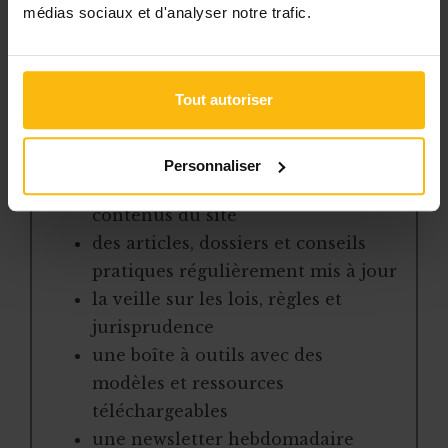
médias sociaux et d'analyser notre trafic.
un accès complet à des ressources
pratiques et à une expertise actualisée
pour gérer efficacement votre ASBL.
Tout autoriser
Avec votre abonnement, vous
bénéficiez de :
Personnaliser
l’accès libre à l’ensemble des
contenus du site
des articles, dossiers et conseils
pratiques régulièrement mis à jour
la veille sur les lois, règles et
jurisprudence
une boîte à outils avec des
modèles et ressources
téléchargeables
une newsletter hebdomadaire