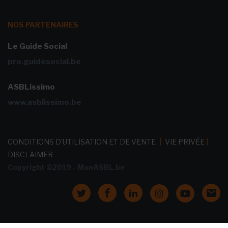
NOS PARTENAIRES
Le Guide Social
pro.guidesocial.be
ASBLissimo
www.asblissimo.be
CONDITIONS D'UTILISATION ET DE VENTE
|
VIE PRIVÉE
|
DISCLAIMER
Copyright ©2019 - MonASBL.be