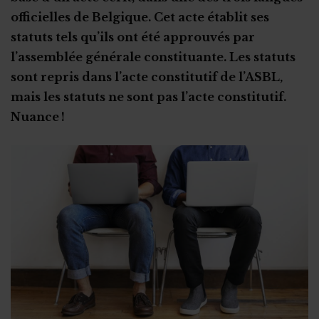
Connaissances de gestion de base
officielles de Belgique. Cet acte établit ses
Etude de cas: la dissolution volontaire
Réponses à un marché : les délais
Les documents de référence
statuts tels qu’ils ont été approuvés par
Organisations de jeunesse : obligations
Les nouveautés du CSA
Conformité de la procédure
Report introduction des offres
La publicité des marchés publics
Remporter un marché public : conseils
l’assemblée générale constituante. Les statuts
Certificat PEB et ASBL
Aider les responsables d’ASBL à atterrir et rebondir
Aspects financiers
Etude de cas : le conflit d'intérêts
sont repris dans l’acte constitutif de l’ASBL,
PEB : les obligations des ASBL
Crise sanitaire et fin de l’ASBL
L'après-dissolution
mais les statuts ne sont pas l’acte constitutif.
Les primes Energie
Nuance !