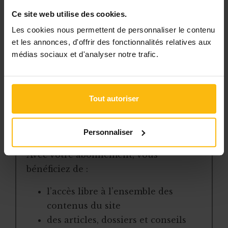
des administrateurs ?
Ce site web utilise des cookies.
Les statuts peuvent préciser le montant de la ré
Les cookies nous permettent de personnaliser le contenu
et les annonces, d'offrir des fonctionnalités relatives aux
médias sociaux et d'analyser notre trafic.
Cet article est réservé aux
abonnés
L’abonnement MonASBL vous donne
Tout autoriser
un accès complet à des ressources
pratiques et à une expertise actualisée
pour gérer efficacement votre ASBL.
Personnaliser
Avec votre abonnement, vous
bénéficiez de :
l’accès libre à l’ensemble des
contenus du site
des articles, dossiers et conseils