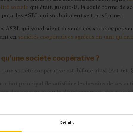
alité sociale
qui était, jusque-là, la seule forme de so
 pour les ASBL qui souhaitaient se transformer.
es ASBL qui voudraient devenir des sociétés peuvent
mant en
sociétés coopératives agréées en tant qu’ent
 qu’une société coopérative ?
A
, une société coopérative est définie ainsi (Art. 6:1. § 
pour
but principal de satisfaire les besoins
de ses act
tion des besoins et/ou le développement des activit
ues et/ou sociales de ses actionnaires ou bien de t
sés notamment par la conclusion d’accords avec ceu
urniture de biens ou de services ou de l’exécution 
Détails
cadre de l’activité que la société coopérative exerce