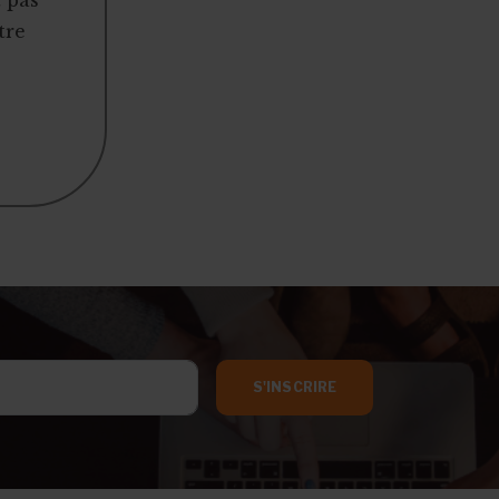
t pas
tre
S'INSCRIRE