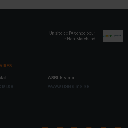
Un site de l’Agence pour
le Non-Marchand
AIRES
ial
ASBLissimo
ial.be
www.asblissimo.be