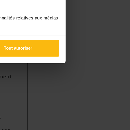
nnalités relatives aux médias
à des
 gérer
Tout autoriser
ement
s