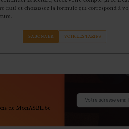
continuer la lecture, créez votre compte (si ce n’es
e fait) et choisissez la formule qui correspond à vo
ture.
S’ABONNER
VOIR LES TARIFS
ions de MonASBL.be