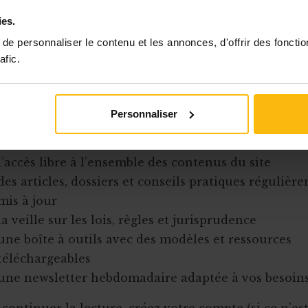
ies.
Cet article est réservé aux abonnés
e personnaliser le contenu et les annonces, d'offrir des fonctio
afic.
onnement MonASBL vous donne un accès complet 
urces pratiques et à une expertise actualisée pour
efficacement votre ASBL.
Personnaliser
 votre abonnement, vous bénéficiez de :
l’accès libre à l’ensemble des contenus du site
des articles, dossiers et conseils pratiques régulièr
mis à jour
la veille sur les lois, règles et jurisprudence
une boîte à outils avec des modèles et ressources
téléchargeables
une newsletter hebdomadaire adaptée à vos besoin