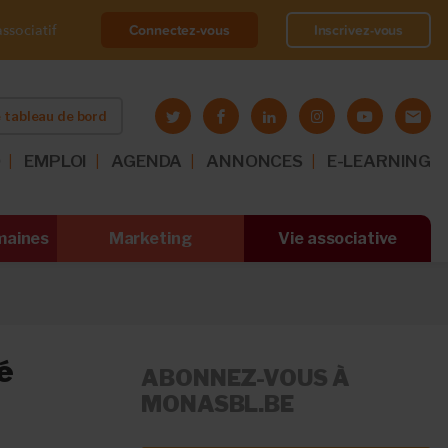
Connectez-vous
Inscrivez-vous
ssociatif
 tableau de bord
O
EMPLOI
AGENDA
ANNONCES
E-LEARNING
maines
Marketing
Vie associative
é
ABONNEZ-VOUS À
MONASBL.BE