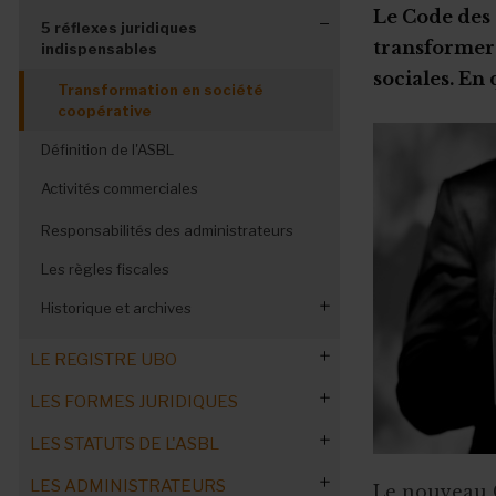
Le Code des s
5 réflexes juridiques
transformer 
indispensables
sociales. En 
Transformation en société
coopérative
Définition de l'ASBL
Activités commerciales
Responsabilités des administrateurs
Les règles fiscales
Historique et archives
CSA : le bilan deux ans après
LE REGISTRE UBO
Comprendre les enjeux de la réforme
LES FORMES JURIDIQUES
Commandez notre Guide Pratique
Une réforme inquiétante ?
LES STATUTS DE L'ASBL
Blanchiment et terrorisme
Quel statut juridique choisir ?
Les arguments du ministre
LES ADMINISTRATEURS
Remplir/confirmer tous les ans
Le nouveau C
Les fédérations associatives
C'est quoi une ASBL ?
Mettre à jour les statuts d'ici 2024
Réforme ou révolution ?