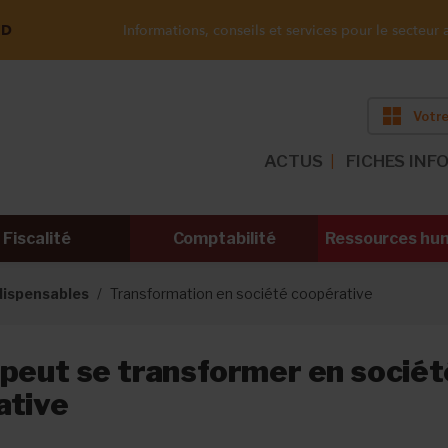
ND
Informations, conseils et services pour le secteur a
Votre
ACTUS
FICHES INF
Fiscalité
Comptabilité
Ressources hu
ndispensables
Transformation en société coopérative
peut se transformer en sociét
ative