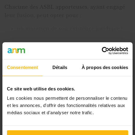
Chacune des ASBL apporteuses, ayant engagé
leur fusion, peut opter pour :
un maintien de son existence juridique ;
une
dissolution pure et simple
.
La fusi
Cet article est réservé aux
Consentement
Détails
À propos des cookies
abonnés
L’abonnement MonASBL vous donne un
Ce site web utilise des cookies.
accès complet à des ressources
Les cookies nous permettent de personnaliser le contenu
pratiques et à une expertise actualisée
et les annonces, d'offrir des fonctionnalités relatives aux
pour gérer efficacement votre ASBL.
médias sociaux et d'analyser notre trafic.
Avec votre abonnement, vous bénéficiez de
: