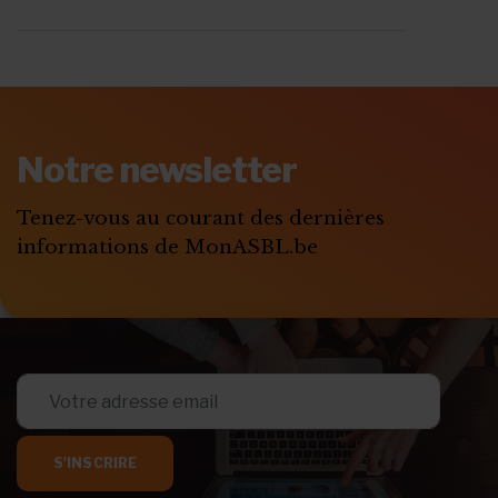
ABONNEZ-VOUS A
MONASBL.BE
Notre newsletter
S'ABONNER
Tenez-vous au courant des dernières
informations de MonASBL.be
S'INSCRIRE