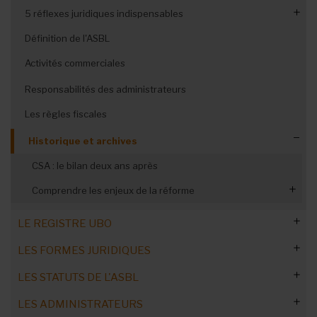
5 réflexes juridiques indispensables
Définition de l'ASBL
Transformation en société coopérative
Activités commerciales
Responsabilités des administrateurs
Les règles fiscales
Historique et archives
CSA : le bilan deux ans après
Comprendre les enjeux de la réforme
Une réforme inquiétante ?
LE REGISTRE UBO
Les arguments du ministre
LES FORMES JURIDIQUES
Commandez notre Guide Pratique
Réforme ou révolution ?
LES STATUTS DE L'ASBL
Blanchiment et terrorisme
Quel statut juridique choisir ?
Les thèmes oubliés de la réforme
LES ADMINISTRATEURS
Remplir/confirmer tous les ans
Les fédérations associatives
C'est quoi une ASBL ?
Mettre à jour les statuts d'ici 2024