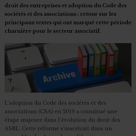
Certificat PEB et ASBL
Aider les responsables d’ASBL à atterrir et rebondir
Aspects financiers
Etude de cas : le conflit d'intérêts
droit des entreprises et adoption du Code des
PEB : les obligations des ASBL
Crise sanitaire et fin de l’ASBL
L'après-dissolution
sociétés et des associations : retour sur les
Les primes Energie
principaux textes qui ont marqué cette période
charnière pour le secteur associatif.
L'adoption du Code des sociétés et des
associations (CSA) en 2019 a constitué une
étape majeure dans l'évolution du droit des
ASBL. Cette réforme s'inscrivait dans un