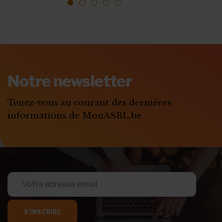
1
2
3
4
5
ABONNEZ-VOUS A
MONASBL.BE
Notre newsletter
S'ABONNER
Tenez-vous au courant des dernières
informations de MonASBL.be
S'INSCRIRE