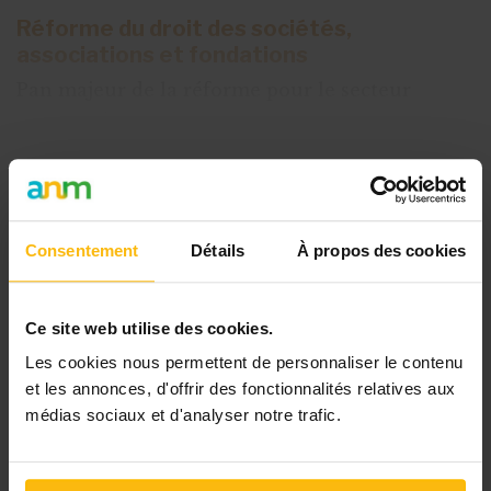
Réforme du droit des sociétés,
associations et fondations
Pan majeur de la réforme pour le secteur
associatif,
le Code des sociétés et des
associations
a été
Cet article est réservé aux
Consentement
Détails
À propos des cookies
abonnés
L’abonnement MonASBL vous donne
un accès complet à des ressources
Ce site web utilise des cookies.
pratiques et à une expertise actualisée
Les cookies nous permettent de personnaliser le contenu
pour gérer efficacement votre ASBL.
et les annonces, d'offrir des fonctionnalités relatives aux
médias sociaux et d'analyser notre trafic.
Avec votre abonnement, vous
bénéficiez de :