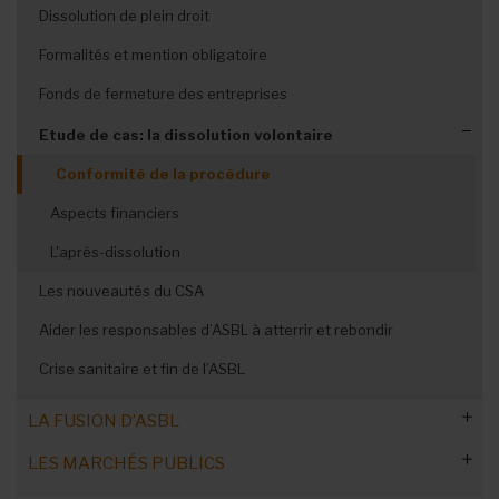
Conservation des documents
ASBL et Tribunal de l'entreprise
Dissolution de plein droit
Mettre fin à une ASBL fantôme
Sous-traitant, destinataire, tiers
Dispositif d’aide financière à Bruxelles
Garder les abonnés
Récolter des données à l’oral
Collectes de dons
Enfance : casier judiciaire
Formalités et mention obligatoire
Droits des titulaires
Droit d’auteur : Bizili by Reprobel
Fonds de fermeture des entreprises
Analyse d'impact (AIPD)
Connaissances de gestion de base
Etude de cas: la dissolution volontaire
Organisations de jeunesse : obligations
Conformité de la procédure
Certificat PEB et ASBL
Aspects financiers
PEB : les obligations des ASBL
L'après-dissolution
Les primes Energie
Les nouveautés du CSA
Aider les responsables d’ASBL à atterrir et rebondir
Crise sanitaire et fin de l’ASBL
LA FUSION D’ASBL
LES MARCHÉS PUBLICS
Les étapes clés de la procédure