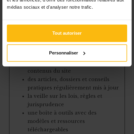
L’abonnement MonASBL vous donne
médias sociaux et d'analyser notre trafic.
un accès complet à des ressources
pratiques et à une expertise actualisée
pour gérer efficacement votre ASBL.
Tout autoriser
Avec votre abonnement, vous
bénéficiez de :
Personnaliser
l’accès libre à l’ensemble des
contenus du site
des articles, dossiers et conseils
pratiques régulièrement mis à jour
la veille sur les lois, règles et
jurisprudence
une boîte à outils avec des
modèles et ressources
téléchargeables